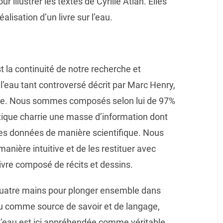
 illustrer les textes de Cyrille Atlan. Elles
alisation d’un livre sur l’eau.
t la continuité de notre recherche et
 l’eau tant controversé décrit par Marc Henry,
que. Nous sommes composés selon lui de 97%
ntique charrie une masse d’information dont
les données de manière scientifique. Nous
manière intuitive et de les restituer avec
livre composé de récits et dessins.
quatre mains pour plonger ensemble dans
au comme source de savoir et de langage,
L’eau est ici appréhendée comme véritable